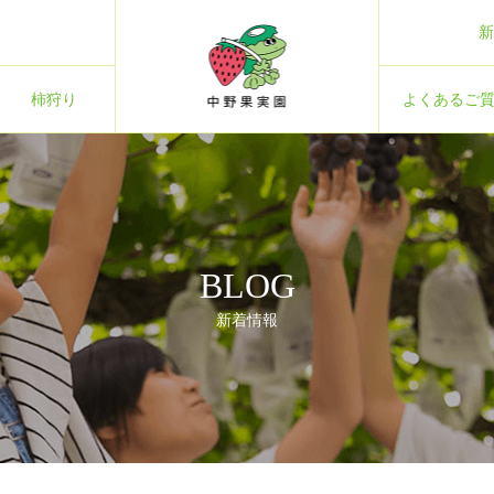
新
柿狩り
よくあるご
BLOG
新着情報